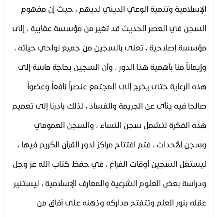
الإسلامية وتنمية الوعي الديني لديهم ، حيث إن مفهوم
السجن في العصر الحديث قد تغير من مؤسسة عقابية ، إلى
مؤسسة إصلاحية ، تعنى بالسجين من جميع نواحي حياته ،
وإيماناً منا بأهمية هذا الدور ، وأن السجين بحاجة ماسة إلى
هذه الرعاية حتى يخرج إلى المجتمع عنصراً نافعاً وعضواً
صالحا فيه ينأى عن الجريمة والفساد ، لذلك بادرنا إلى تعميم
هذه الفكرة لتشمل سجن النساء ، والسجن العمومي
وسجن الأحداث ، فتم افتتاح مراكز لدور القرآن الكريم فيها ،
ليستغل السجين أوقات الفراغ ، في حفظ كتاب الله عز وجل
ودراسة بعض العلوم الشرعية والمعارف الإسلامية ، ليستنير
عقله بنور العلم وتتفتح مداركه وذهنه على آفاق من